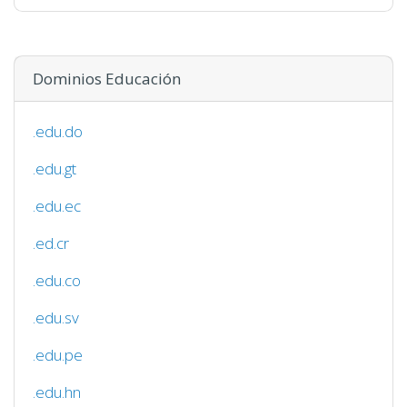
Dominios Educación
.edu.do
.edu.gt
.edu.ec
.ed.cr
.edu.co
.edu.sv
.edu.pe
.edu.hn