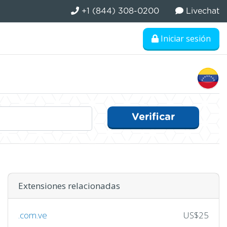
+1 (844) 308-0200
Livechat
Iniciar sesión
Verificar
Extensiones relacionadas
.com.ve
US$25