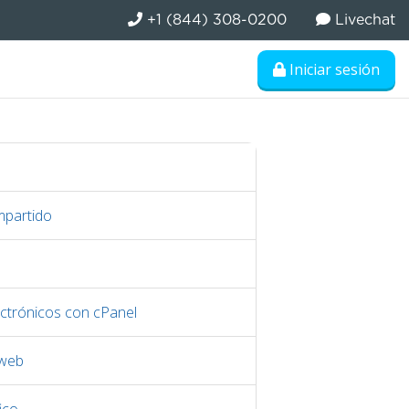
+1 (844) 308-0200
Livechat
Iniciar sesión
mpartido
ctrónicos con cPanel
 web