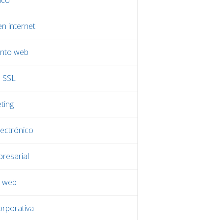
ico
n internet
nto web
s SSL
ting
ectrónico
resarial
o web
orporativa