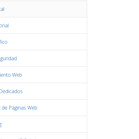
al
rial
fico
eguridad
iento Web
 Dedicados
r de Páginas Web
g