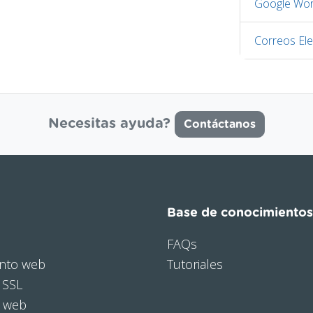
Google Wor
Correos Ele
Necesitas ayuda?
Contáctanos
Base de conocimientos
FAQs
nto web
Tutoriales
 SSL
o web