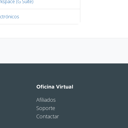
kspace (G Suite)
ctrónicos
Oficina Virtual
Afiliados
Soporte
Contactar