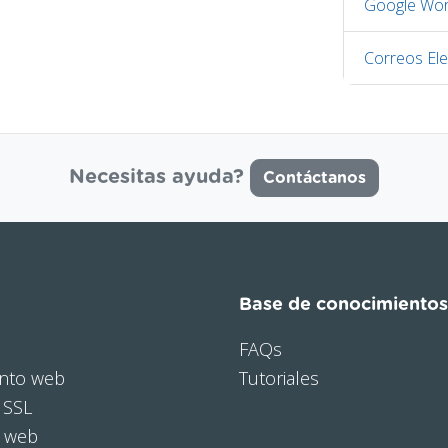
Google Wor
Correos Ele
Necesitas ayuda?
Contáctanos
Base de conocimientos
FAQs
nto web
Tutoriales
 SSL
o web