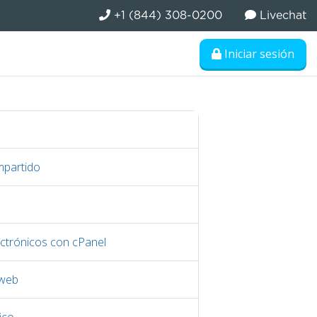
+1 (844) 308-0200
Livechat
Iniciar sesión
mpartido
ctrónicos con cPanel
 web