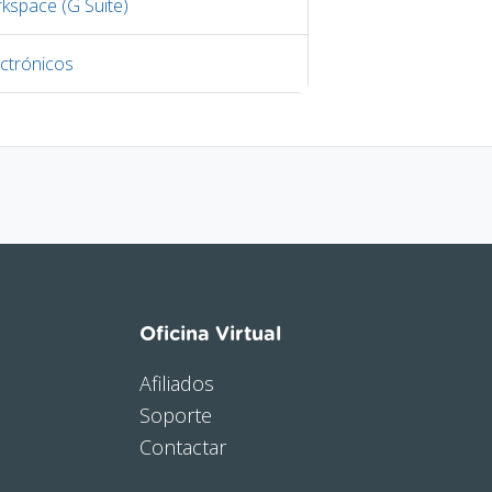
kspace (G Suite)
ctrónicos
Oficina Virtual
Afiliados
Soporte
Contactar