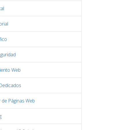
al
rial
fico
eguridad
iento Web
 Dedicados
r de Páginas Web
g