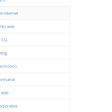
ico
n internet
nto web
s SSL
ting
ectrónico
resarial
o web
orporativa