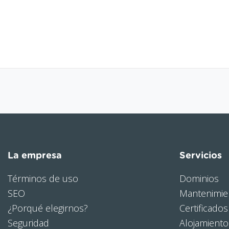
La empresa
Servicios
Términos de uso
Dominios
SEO
Mantenimie
¿Porqué elegirnos?
Certificados
Seguridad
Alojamient